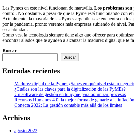
Las Pymes en este nivel funcionan de maravilla.
Los problemas son p
control. No obstante, a pesar de que la Pyme está funcionando con efi
Actualmente, la mayoría de las Pymes argentinas se encuentra en los p
por la pandemia, pronto veremos más empresas subiendo de nivel. Para
escalabilidad.
Como ves, la tecnología siempre tiene algo que ofrecer para optimizar 
encontrar aliados que te ayuden a alcanzar la madurez digital que te fac
Buscar
Buscar
Entradas recientes
Madurez digital de la Pyme: ¿Sabés en qué nivel está tu negoci
¿Cuáles son las claves para la digitalización de las PyMEs?
Un software de gestión en tu pyme para optimizar procesos
Recursos Humanos 4.0: la mejor forma de ganarle a la inflació
Conecta 2022: La gestión contable más allá de los límites
Archivos
agosto 2022