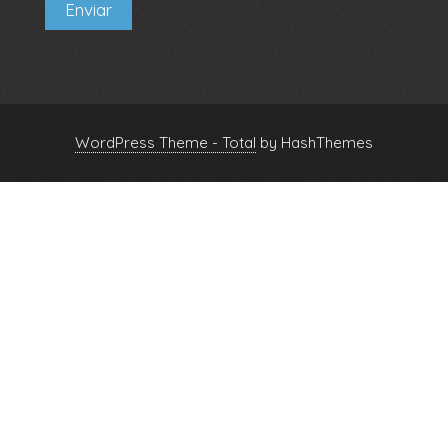
Enviar
WordPress Theme - Total
by HashThemes